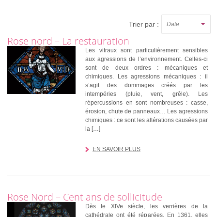
Annuaire
Trier par :
Date
Rose nord – La restauration
Fonds documentaire
Les vitraux sont particulièrement sensibles
aux agressions de l’environnement. Celles-ci
Multimédia
sont de deux ordres : mécaniques et
chimiques. Les agressions mécaniques : il
Recherche
s’agit des dommages créés par les
intempéries (pluie, vent, grêle). Les
répercussions en sont nombreuses : casse,
Partenaires
érosion, chute de panneaux… Les agressions
chimiques : ce sont les altérations causées par
Visite virtuelle
la […]
EN SAVOIR PLUS
Éditions
Rose Nord – Cent ans de sollicitude
Dès le XIVe siècle, les verrières de la
cathédrale ont été réparées. En 1361, elles