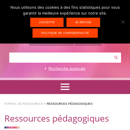
Nous utilisons des cookies à des fins statistiques pour vous
garantir la meilleure expérience sur notre site.
J'ACCEPTE
JE REFUSE
POLITIQUE DE CONFIDENTIALITÉ
ACCÈS PORTAIL CIV
CONTACT
Recherche avancée
Formations artistiques et techniques
PORTAIL DE RESSOURCES
>
RESSOURCES PÉDAGOGIQUES
Formations académiques
Ressources pédagogiques
Ressources pédagogiques