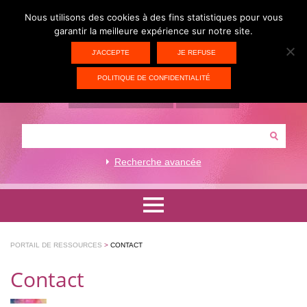
Nous utilisons des cookies à des fins statistiques pour vous
garantir la meilleure expérience sur notre site.
J'ACCEPTE
JE REFUSE
POLITIQUE DE CONFIDENTIALITÉ
ACCÈS PORTAIL CIV
CONTACT
Recherche avancée
Formations artistiques et techniques
PORTAIL DE RESSOURCES
>
CONTACT
Formations académiques
Contact
Ressources pédagogiques