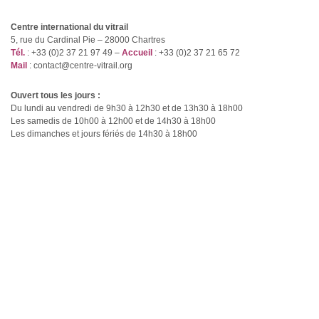
Annuaire
Centre international du vitrail
5, rue du Cardinal Pie – 28000 Chartres
Tél.
: +33 (0)2 37 21 97 49 –
Accueil
: +33 (0)2 37 21 65 72
Fonds documentaire
Mail
: contact@centre-vitrail.org
Multimédia
Ouvert tous les jours :
Du lundi au vendredi de 9h30 à 12h30 et de 13h30 à 18h00
Les samedis de 10h00 à 12h00 et de 14h30 à 18h00
Recherche
Les dimanches et jours fériés de 14h30 à 18h00
Partenaires
Visite virtuelle
Éditions