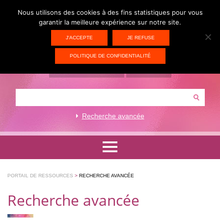
Nous utilisons des cookies à des fins statistiques pour vous
garantir la meilleure expérience sur notre site.
J'ACCEPTE
JE REFUSE
POLITIQUE DE CONFIDENTIALITÉ
ACCÈS PORTAIL CIV
CONTACT
Recherche avancée
Formations artistiques et techniques
PORTAIL DE RESSOURCES
>
RECHERCHE AVANCÉE
Formations académiques
Recherche avancée
Ressources pédagogiques